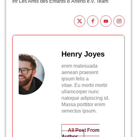
Ihr Les Amis des Enfants d´Aného e.V. Team
Henry Joyes
enim malesuada
aenean praesent
ipsum felis a
vitae. Eu morbi morbi
ullamcorper nunc
natoque adipiscing id.
Massa porttitor enim
senectus ipsum.
All Post From
Author